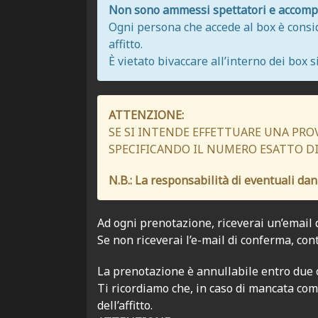
Non sono ammessi spettatori e accomp
Ogni persona che accede al box è consid
affitto.
È vietato bivaccare all’interno dei box 
ATTENZIONE:
SE SI INTENDE EFFETTUARE UNA PRO
SPECIFICANDO IL NUMERO ESATTO DI
N.B.: La responsabilità di eventuali danni
Ad ogni prenotazione, riceverai un’email di
Se non riceverai l’e-mail di conferma, con
La prenotazione è annullabile entro due o
Ti ricordiamo che, in caso di mancata co
dell’affitto.