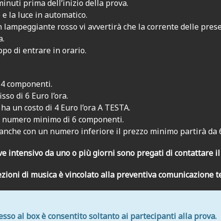
inuti prima dell’inizio della prova.
e e la luce in automatico.
n lampeggiante rosso vi avvertirà che la corrente delle pres
a.
o di entrare in orario.
 4 componenti.
sso di 6 Euro l’ora.
a un costo di 4 Euro l’ora A TESTA.
 un numero minimo di 6 componenti.
anche con un numero inferiore il prezzo minimo partirà da 
e intensivo da uno o più giorni sono pregati di contattare i
 lezioni di musica è vincolato alla preventiva comunicazione 
esso al box è consentito soltanto ai partecipanti alla prova.