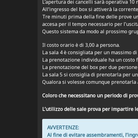
L’apertura dei cancelli sarà operativa 10 m
All’ingresso del box si attiverà la corrent
Tre minuti prima della fine delle prove u
accesa per il tempo necessario per l’uscit
Questo sistema da modo al prossimo grupp
Il costo orario è di 3,00 a persona.
La sala 4 è consigliata per un massimo di
La prenotazione individuale ha un costo fi
La prenotazione del box per due persone h
La sala 5 si consiglia di prenotarla per
Qualora si volesse comunque prenotarla 
Coloro che necessitano un periodo di prov
L’utilizzo delle sale prova per impartire
AVVERTENZE:
Al fine di evitare assembramenti, l’ingr