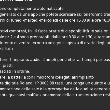
sono completamente automatizzate.
generato da una app che potete scaricare sul telefonino tram
rni di lunedì-martedì-mercoledì dalle ore 15.30 alle ore 18.3
stivi compresi, in 16 fasce orarie di disponibilità: le sale nr.
le nr. 2 e 4 sono prenotabili dalle ore 9.30 alle 1.30, alterna
l’intento di venire incontro ad ogni esigenza di orario degli ut
sidiata.
foni, 1 impianto audio, 2 ampli per chitarra, 1 ampli per bas
i piatti.
ciati in ordine.
 la batteria con i microfoni collegati all’impianto.
rte digitale Roland HP 3000 88 tasti, una conga un quinto e 
entazione delle sale è la prerogativa della qualità generale
nte qualsiasi malfunzionamento della strumentazione reside