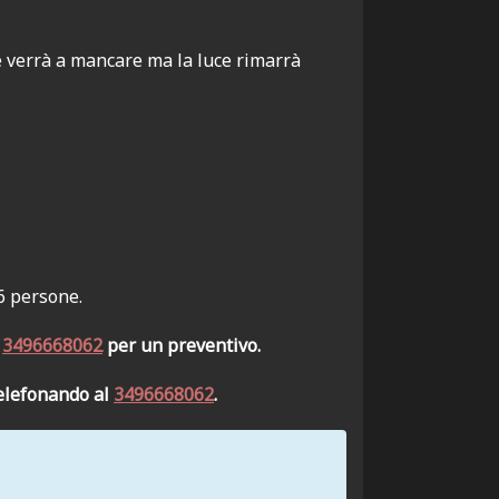
e verrà a mancare ma la luce rimarrà
6 persone.
l
3496668062
per un preventivo.
telefonando al
3496668062
.