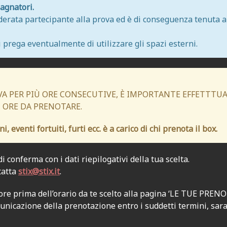
agnatori.
erata partecipante alla prova ed è di conseguenza tenuta a p
si prega eventualmente di utilizzare gli spazi esterni.
VA PER PIÙ ORE CONSECUTIVE, È IMPORTANTE EFFETTT
 ORE DA PRENOTARE.
, eventi fortuiti, furti ecc. è a carico di chi prenota il box.
 conferma con i dati riepilogativi della tua scelta.
tatta
stix@stix.it
.
re prima dell’orario da te scelto alla pagina ‘LE TUE PRENO
municazione della prenotazione entro i suddetti termini, sa