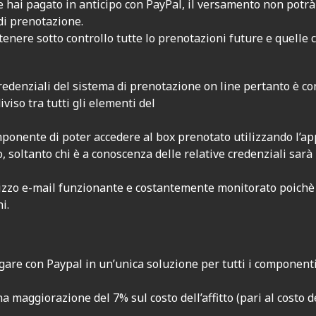
e hai pagato in anticipo con PayPal, il versamento non potr
di prenotazione.
ere sotto controllo tutte lo prenotazioni future e quelle c
credenziali del sistema di prenotazione on line pertanto è con
iso tra tutti gli elementi del
onente di poter accedere al box prenotato utilizzando l’ap
soltanto chi è a conoscenza delle relative credenziali sarà i
izzo e-mail funzionante e costantemente monitorato poichè q
i.
are con Paypal in un’unica soluzione per tutti i component
 maggiorazione del 7% sul costo dell’affitto (pari al costo d